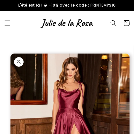
L'été est là ! 🌸 -10% avec le code : PRINTEMPS10
passer
au
contenu
Panier
Passer aux
informations
produits