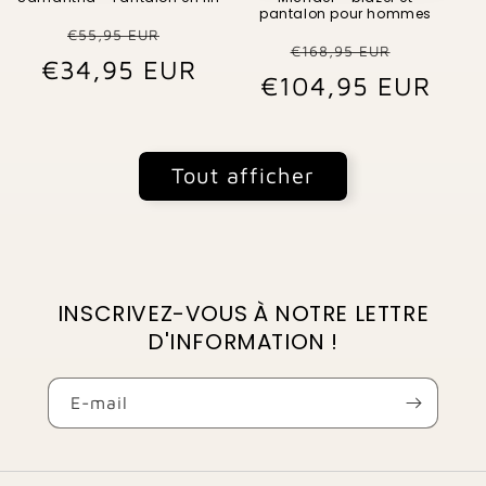
pantalon pour hommes
Prix
Prix
€55,95 EUR
Prix
Prix
€168,95 EUR
€34,95 EUR
habituel
promotionnel
€104,95 EUR
habituel
promo
Tout afficher
INSCRIVEZ-VOUS À NOTRE LETTRE
D'INFORMATION !
E-mail