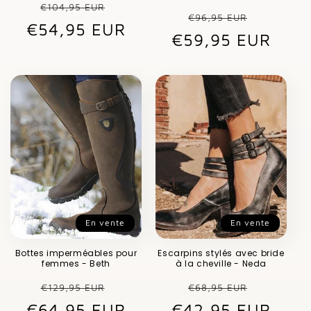
Prix
Prix
€104,95 EUR
Prix
Prix
€96,95 EUR
€54,95 EUR
habituel
promotionnel
€59,95 EUR
habituel
promot
En vente
En vente
Bottes imperméables pour
Escarpins stylés avec bride
femmes - Beth
à la cheville - Neda
Prix
Prix
Prix
Prix
€129,95 EUR
€68,95 EUR
€64,95 EUR
habituel
promotionnel
€42,95 EUR
habituel
promot