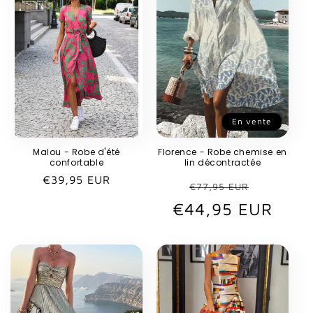
En vente
Malou - Robe d'été
Florence - Robe chemise en
confortable
lin décontractée
Prix
€39,95 EUR
Prix
Prix
€77,95 EUR
habituel
€44,95 EUR
habituel
promot