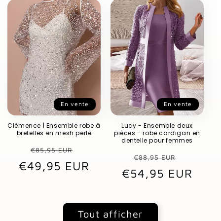
En vente
En vente
Clémence | Ensemble robe à
Lucy - Ensemble deux
bretelles en mesh perlé
pièces - robe cardigan en
dentelle pour femmes
Prix
Prix
€85,95 EUR
Prix
Prix
€88,95 EUR
€49,95 EUR
habituel
promotionnel
€54,95 EUR
habituel
promot
Tout afficher