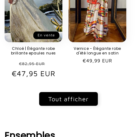
En vente
Chloé | Élégante robe
Vernice - Élégante robe
brillante epaules nues
d'été longue en satin
Prix
€49,99 EUR
Prix
Prix
€82,95 EUR
habituel
€47,95 EUR
habituel
promotionnel
Tout afficher
Ensembles