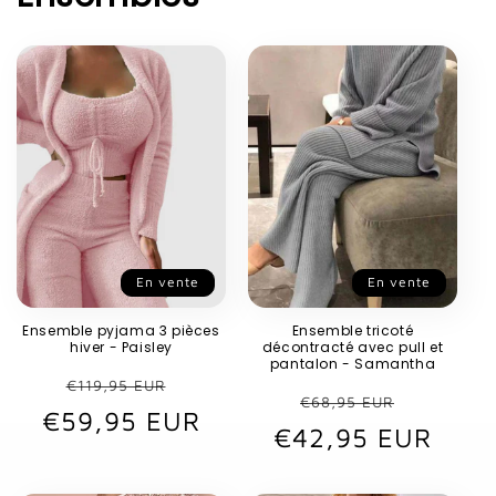
En vente
En vente
Ensemble pyjama 3 pièces
Ensemble tricoté
hiver - Paisley
décontracté avec pull et
pantalon - Samantha
Prix
Prix
€119,95 EUR
Prix
Prix
€68,95 EUR
€59,95 EUR
habituel
promotionnel
€42,95 EUR
habituel
promot