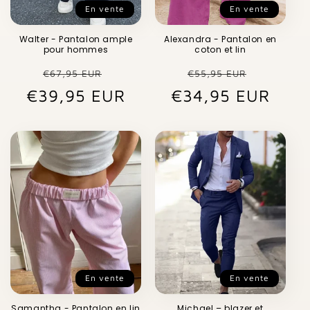
En vente
En vente
Walter - Pantalon ample
Alexandra - Pantalon en
pour hommes
coton et lin
Prix
Prix
Prix
Prix
€67,95 EUR
€55,95 EUR
€39,95 EUR
habituel
promotionnel
€34,95 EUR
habituel
promot
En vente
En vente
Samantha - Pantalon en lin
Michael – blazer et