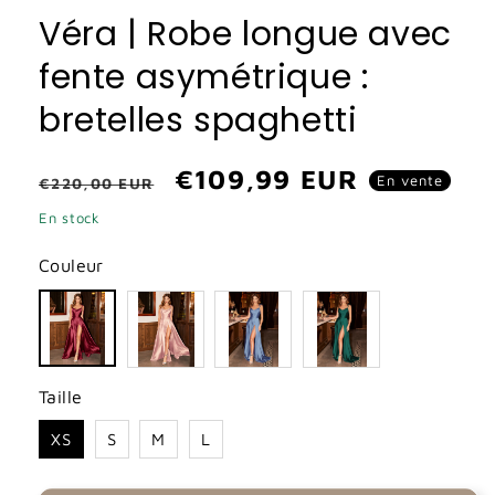
Véra | Robe longue avec
fente asymétrique :
bretelles spaghetti
Prix
Prix
€109,99 EUR
En vente
€220,00 EUR
habituel
promotionnel
En stock
Couleur
Taille
XS
S
M
L