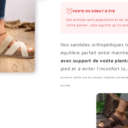
VENTE DE DÉBUT D'ÉTÉ
Ces articles sont populaires et se 
votre panier, cela signifie qu'ils s
Nos sandales orthopédiques te
équilibre parfait entre maint
avec support de voûte plant
pied et à éviter l'inconfort lo,
soutenue
tandis que les sangles réglables permetten
journée.