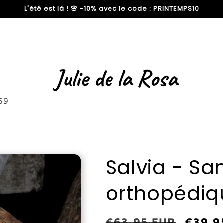
L'été est là ! 🌸 -10% avec le code : PRINTEMPS10
59
Salvia - Sa
orthopédiq
Prix
€63,95 EUR
Prix
€39,9