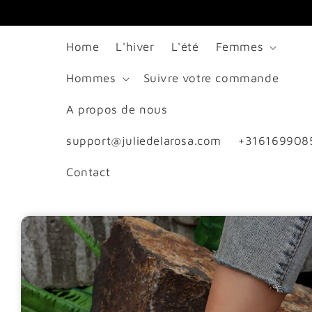
passer
au
Home
L'hiver
L'été
Femmes
contenu
Hommes
Suivre votre commande
A propos de nous
support@juliedelarosa.com
+316169908
Contact
Passer aux
informations
produits