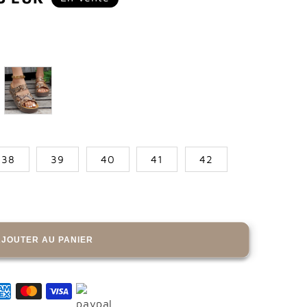
tionnel
38
39
40
41
42
AJOUTER AU PANIER