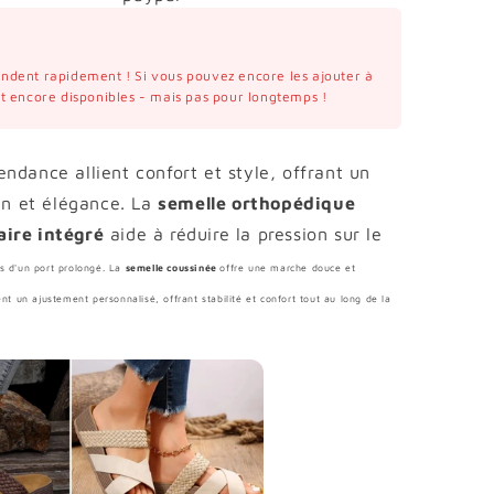
vendent rapidement ! Si vous pouvez encore les ajouter à
ont encore disponibles - mais pas pour longtemps !
ndance allient confort et style, offrant un
ien et élégance. La
semelle orthopédique
aire intégré
aide à réduire la pression sur le
rs d'un port prolongé. La
semelle coussinée
offre une marche douce et
t un ajustement personnalisé, offrant stabilité et confort tout au long de la