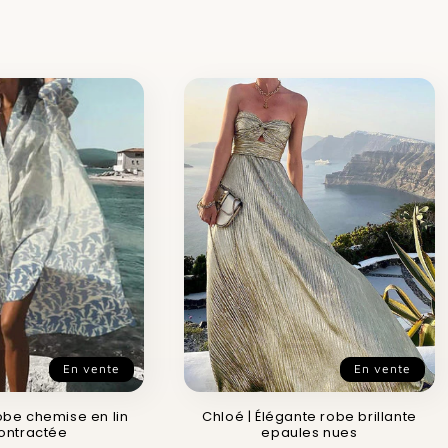
En vente
En vente
obe chemise en lin
Chloé | Élégante robe brillante
ontractée
epaules nues