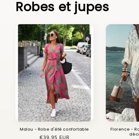
Robes et jupes
Malou - Robe d'été confortable
Florence - R
déc
Prix
€39,95 EUR