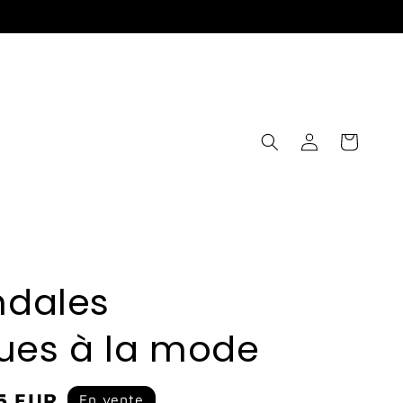
Connexion
Panier
ndales
ues à la mode
5 EUR
En vente