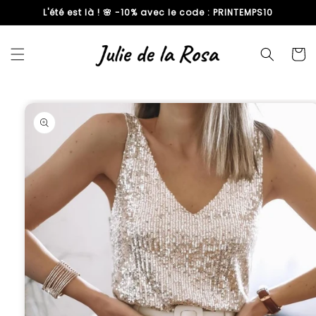
L'été est là ! 🌸 -10% avec le code : PRINTEMPS10
passer
au
contenu
Panier
Passer aux
informations
produits