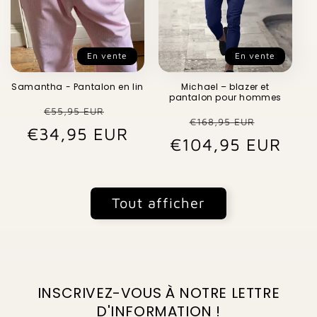
En vente
En vente
Samantha - Pantalon en lin
Michael – blazer et
pantalon pour hommes
Prix
Prix
€55,95 EUR
Prix
Prix
€168,95 EUR
€34,95 EUR
habituel
promotionnel
€104,95 EUR
habituel
promo
Tout afficher
INSCRIVEZ-VOUS À NOTRE LETTRE
D'INFORMATION !