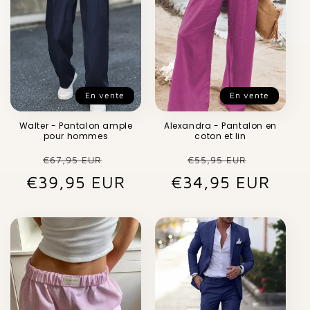
En vente
En vente
Walter - Pantalon ample
Alexandra - Pantalon en
pour hommes
coton et lin
Prix
Prix
Prix
Prix
€67,95 EUR
€55,95 EUR
€39,95 EUR
habituel
promotionnel
€34,95 EUR
habituel
promot