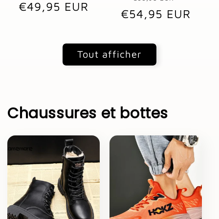
€49,95 EUR
habituel
promotionnel
€54,95 EUR
habituel
promot
Tout afficher
Chaussures et bottes