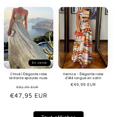
En vente
Chloé | Élégante robe
Vernice - Élégante robe
brillante epaules nues
d'été longue en satin
Prix
€49,99 EUR
Prix
Prix
€82,95 EUR
habituel
€47,95 EUR
habituel
promotionnel