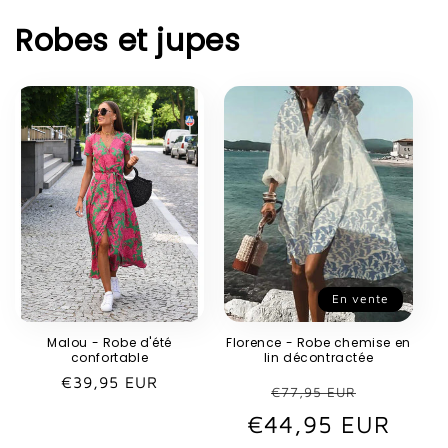
Robes et jupes
En vente
Malou - Robe d'été
Florence - Robe chemise en
confortable
lin décontractée
Prix
€39,95 EUR
Prix
Prix
€77,95 EUR
habituel
€44,95 EUR
habituel
promot