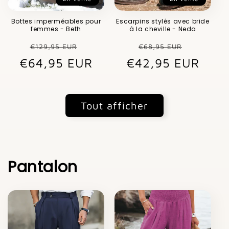
Bottes imperméables pour
Escarpins stylés avec bride
femmes - Beth
à la cheville - Neda
Prix
Prix
Prix
Prix
€129,95 EUR
€68,95 EUR
€64,95 EUR
habituel
promotionnel
€42,95 EUR
habituel
promot
Tout afficher
Pantalon