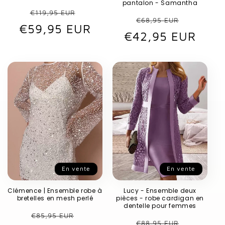
pantalon - Samantha
Prix
Prix
€119,95 EUR
Prix
Prix
€68,95 EUR
€59,95 EUR
habituel
promotionnel
€42,95 EUR
habituel
promot
En vente
En vente
Clémence | Ensemble robe à
Lucy - Ensemble deux
bretelles en mesh perlé
pièces - robe cardigan en
dentelle pour femmes
Prix
Prix
€85,95 EUR
Prix
Prix
€88,95 EUR