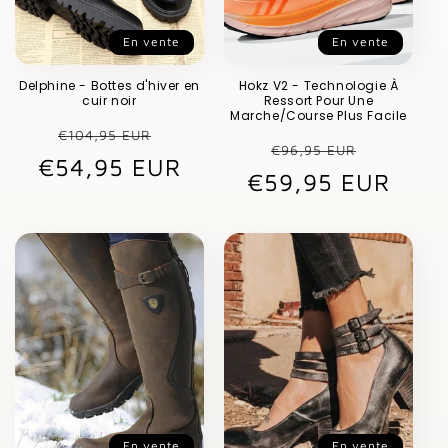
En vente
En vente
Delphine - Bottes d'hiver en
Hokz V2 - Technologie À
cuir noir
Ressort Pour Une
Marche/Course Plus Facile
Prix
Prix
€104,95 EUR
Prix
Prix
€96,95 EUR
€54,95 EUR
habituel
promotionnel
€59,95 EUR
habituel
promot
En vente
En vente