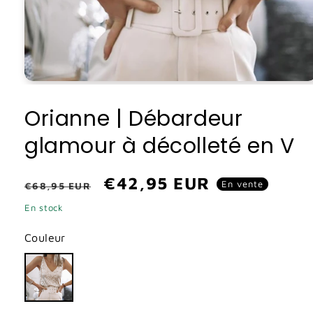
Ouvrir
le
média
Orianne | Débardeur
1
dans
glamour à décolleté en V
une
fenêtre
modale
Prix
Prix
€42,95 EUR
En vente
€68,95 EUR
habituel
promotionnel
En stock
Couleur