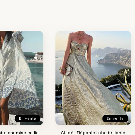
En vente
En vente
obe chemise en lin
Chloé | Élégante robe brillante