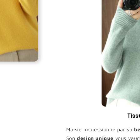
Tiss
Maisie impressionne par sa
b
Son
design unique
vous vaud