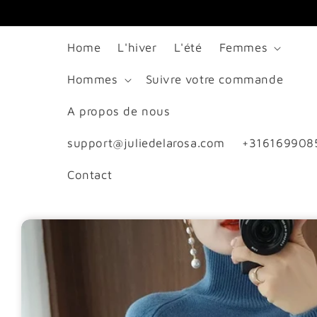
passer
au
Home
L'hiver
L'été
Femmes
contenu
Hommes
Suivre votre commande
A propos de nous
support@juliedelarosa.com
+316169908
Contact
Passer aux
informations
produits