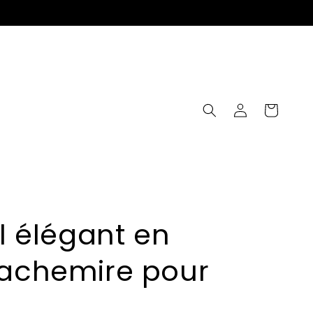
Connexion
Panier
ll élégant en
cachemire pour