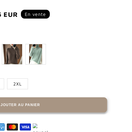
5 EUR
En vente
tionnel
2XL
AJOUTER AU PANIER