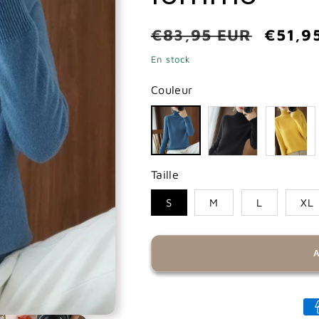
Prix
€83,95 EUR
Prix
€51,9
habituel
promo
En stock
Couleur
Taille
S
M
L
XL