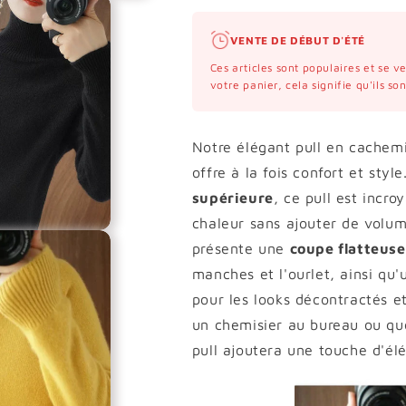
VENTE DE DÉBUT D'ÉTÉ
Ces articles sont populaires et se 
votre panier, cela signifie qu'ils s
Notre élégant pull en cachem
offre à la fois confort et style
supérieure
, ce pull est incr
chaleur sans ajouter de volum
présente une
coupe flatteuse,
manches et l'ourlet, ainsi qu'
pour les looks décontractés e
un chemisier au bureau ou que
pull ajoutera une touche d'él