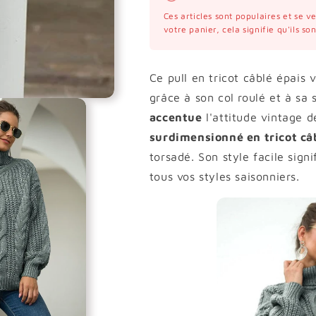
Ces articles sont populaires et se 
votre panier, cela signifie qu'ils s
Ce pull en tricot câblé épais 
grâce à son col roulé et à sa
accentue
l'attitude vintage d
surdimensionné en tricot câ
torsadé. Son style facile signi
tous vos styles saisonniers.