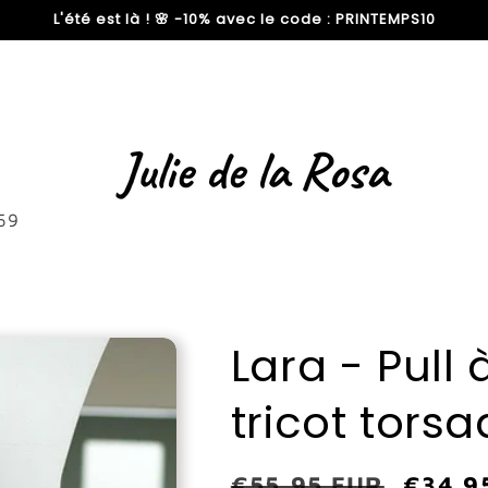
L'été est là ! 🌸 -10% avec le code : PRINTEMPS10
59
Lara - Pull 
tricot tors
Prix
€55,95 EUR
Prix
€34,9