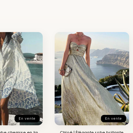
En vente
En vente
obe chemise en lin
Chloé | Élégante robe brillante