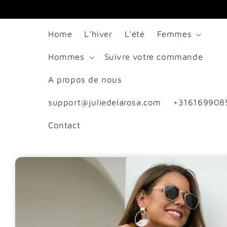
passer
au
Home
L'hiver
L'été
Femmes
contenu
Hommes
Suivre votre commande
A propos de nous
support@juliedelarosa.com
+316169908
Contact
Passer aux
informations
produits