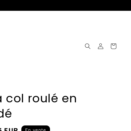
Connexion
Panier
à col roulé en
adé
5 EUR
En vente