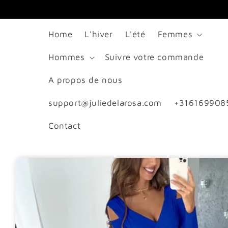
passer
au
Home
L'hiver
L'été
Femmes
contenu
Hommes
Suivre votre commande
A propos de nous
support@juliedelarosa.com
+316169908
Contact
Passer aux
informations
produits