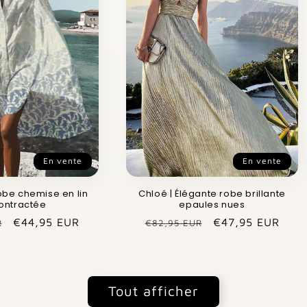
En vente
En vente
obe chemise en lin
Chloé | Élégante robe brillante
ontractée
epaules nues
Prix
€44,95 EUR
Prix
Prix
€47,95 EUR
R
€82,95 EUR
promotionnel
habituel
promotionnel
Tout afficher