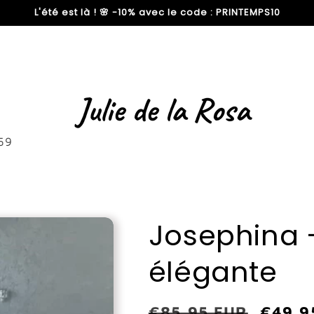
L'été est là ! 🌸 -10% avec le code : PRINTEMPS10
59
Josephina 
élégante
Prix
€85,95 EUR
Prix
€49,9