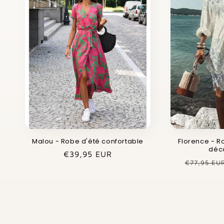
Malou - Robe d'été confortable
Florence - R
déc
Prix
€39,95 EUR
Prix
€77,95 EU
habituel
habituel