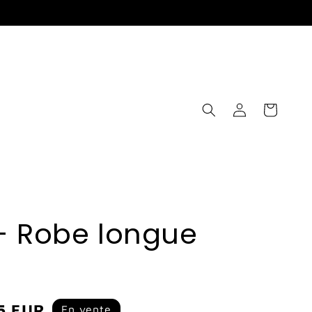
Connexion
Panier
- Robe longue
5 EUR
En vente