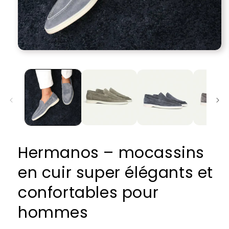
Ouvrir
le
média
1
dans
une
fenêtre
modale
Hermanos – mocassins
en cuir super élégants et
confortables pour
hommes