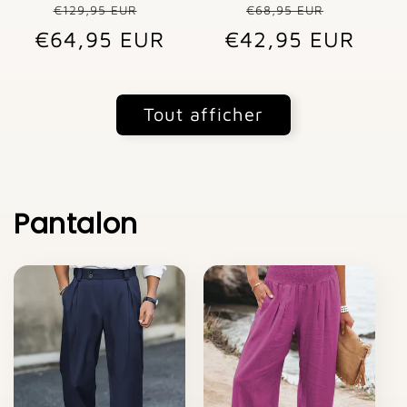
Prix
Prix
Prix
Prix
€129,95 EUR
€68,95 EUR
€64,95 EUR
habituel
promotionnel
€42,95 EUR
habituel
promot
Tout afficher
Pantalon