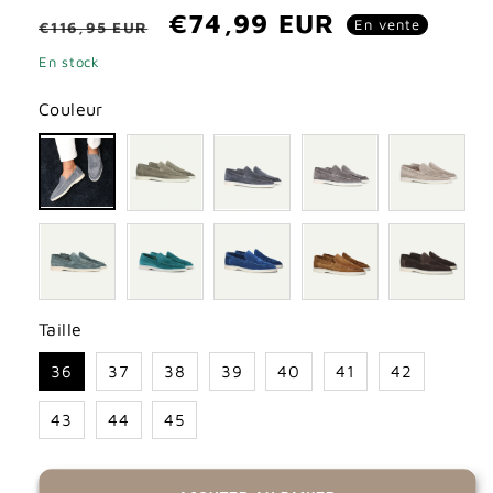
Prix
Prix
€74,99 EUR
En vente
€116,95 EUR
habituel
promotionnel
En stock
Couleur
Taille
36
37
38
39
40
41
42
43
44
45