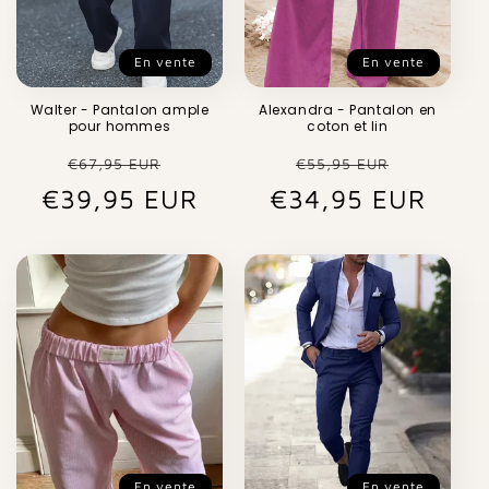
En vente
En vente
Walter - Pantalon ample
Alexandra - Pantalon en
pour hommes
coton et lin
Prix
Prix
Prix
Prix
€67,95 EUR
€55,95 EUR
€39,95 EUR
habituel
promotionnel
€34,95 EUR
habituel
promot
En vente
En vente