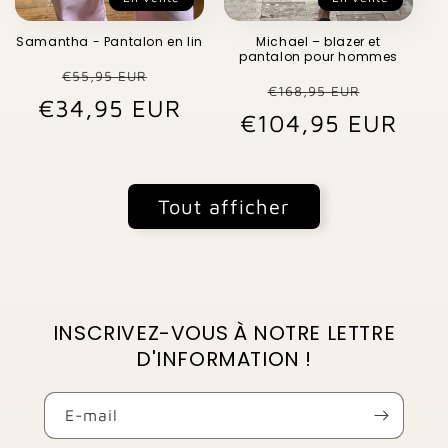
Samantha - Pantalon en lin
Michael – blazer et
pantalon pour hommes
Prix
Prix
€55,95 EUR
Prix
Prix
€168,95 EUR
€34,95 EUR
habituel
promotionnel
€104,95 EUR
habituel
promo
Tout afficher
INSCRIVEZ-VOUS À NOTRE LETTRE
D'INFORMATION !
E-mail