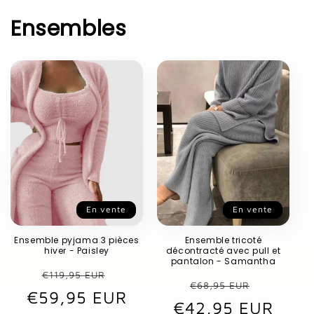
Ensembles
En vente
En vente
Ensemble pyjama 3 pièces
Ensemble tricoté
hiver - Paisley
décontracté avec pull et
pantalon - Samantha
Prix
Prix
€119,95 EUR
Prix
Prix
€68,95 EUR
€59,95 EUR
habituel
promotionnel
€42,95 EUR
habituel
promot