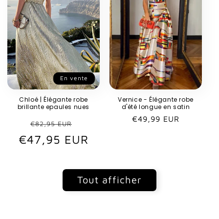
En vente
Chloé | Élégante robe
Vernice - Élégante robe
brillante epaules nues
d'été longue en satin
Prix
€49,99 EUR
Prix
Prix
€82,95 EUR
habituel
€47,95 EUR
habituel
promotionnel
Tout afficher