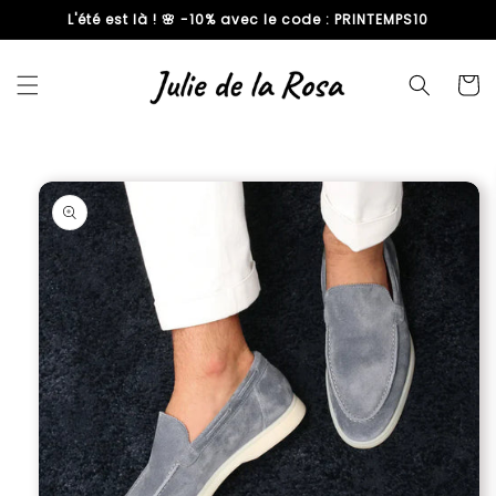
L'été est là ! 🌸 -10% avec le code : PRINTEMPS10
passer
au
contenu
Panier
Passer aux
informations
produits