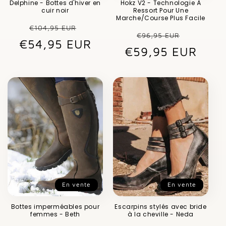
Delphine - Bottes d'hiver en
Hokz V2 - Technologie À
cuir noir
Ressort Pour Une
Marche/Course Plus Facile
Prix
Prix
€104,95 EUR
Prix
Prix
€96,95 EUR
€54,95 EUR
habituel
promotionnel
€59,95 EUR
habituel
promot
En vente
En vente
Bottes imperméables pour
Escarpins stylés avec bride
femmes - Beth
à la cheville - Neda