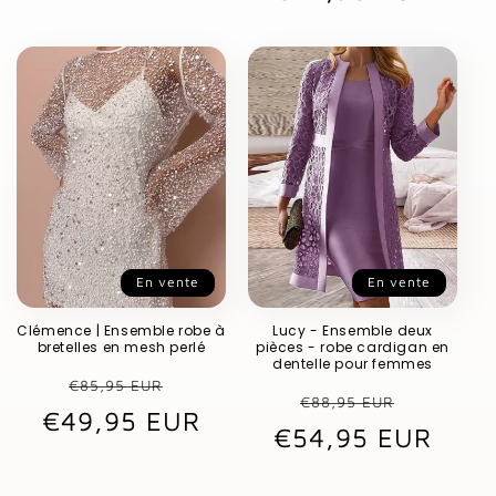
En vente
En vente
Clémence | Ensemble robe à
Lucy - Ensemble deux
bretelles en mesh perlé
pièces - robe cardigan en
dentelle pour femmes
Prix
Prix
€85,95 EUR
Prix
Prix
€88,95 EUR
€49,95 EUR
habituel
promotionnel
€54,95 EUR
habituel
promot