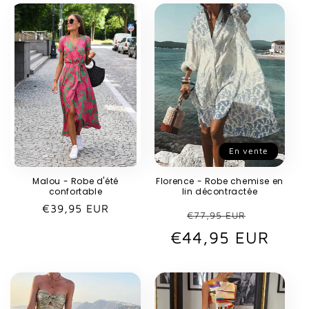
En vente
Malou - Robe d'été
Florence - Robe chemise en
confortable
lin décontractée
Prix
€39,95 EUR
Prix
Prix
€77,95 EUR
habituel
€44,95 EUR
habituel
promot