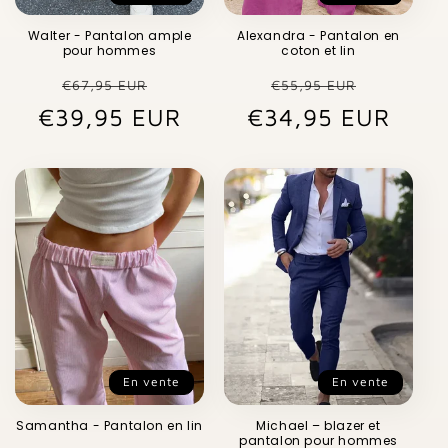
Walter - Pantalon ample
Alexandra - Pantalon en
pour hommes
coton et lin
Prix
Prix
Prix
Prix
€67,95 EUR
€55,95 EUR
€39,95 EUR
habituel
promotionnel
€34,95 EUR
habituel
promot
En vente
En vente
Samantha - Pantalon en lin
Michael – blazer et
pantalon pour hommes