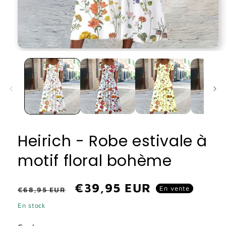
Ouvrir
le
média
1
dans
une
fenêtre
modale
Heirich - Robe estivale à
motif floral bohème
Prix
Prix
€39,95 EUR
En vente
€68,95 EUR
habituel
promotionnel
En stock