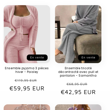
En vente
En vente
Ensemble pyjama 3 pièces
Ensemble tricoté
hiver - Paisley
décontracté avec pull et
pantalon - Samantha
Prix
Prix
€119,95 EUR
Prix
Prix
€68,95 EUR
€59,95 EUR
habituel
promotionnel
€42,95 EUR
habituel
promot