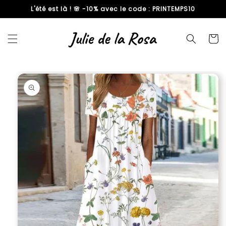
L'été est là ! 🌸 -10% avec le code : PRINTEMPS10
passer
au
contenu
Panier
Passer aux
informations
produits