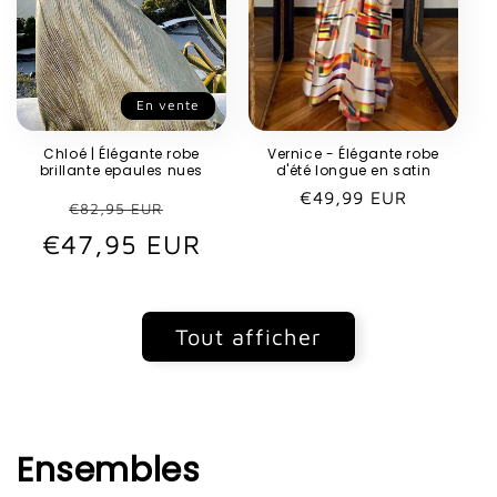
En vente
Chloé | Élégante robe
Vernice - Élégante robe
brillante epaules nues
d'été longue en satin
Prix
€49,99 EUR
Prix
Prix
€82,95 EUR
habituel
€47,95 EUR
habituel
promotionnel
Tout afficher
Ensembles