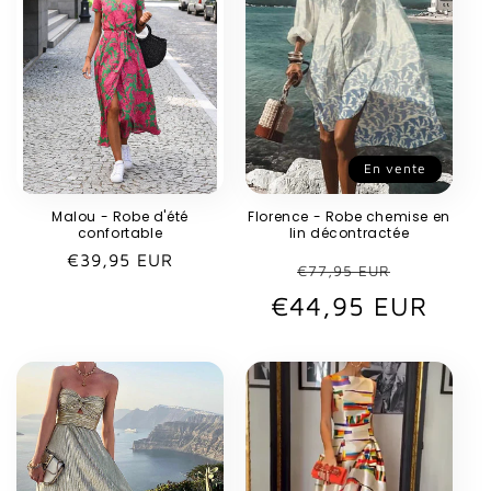
En vente
Malou - Robe d'été
Florence - Robe chemise en
confortable
lin décontractée
Prix
€39,95 EUR
Prix
Prix
€77,95 EUR
habituel
€44,95 EUR
habituel
promot