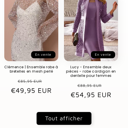
En vente
En vente
Clémence | Ensemble robe à
Lucy - Ensemble deux
bretelles en mesh perlé
pièces - robe cardigan en
dentelle pour femmes
Prix
Prix
€85,95 EUR
Prix
Prix
€88,95 EUR
€49,95 EUR
habituel
promotionnel
€54,95 EUR
habituel
promot
Tout afficher