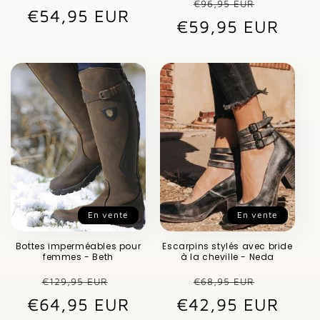
Prix
Prix
€96,95 EUR
€54,95 EUR
habituel
promotionnel
€59,95 EUR
habituel
promot
En vente
En vente
Bottes imperméables pour
Escarpins stylés avec bride
femmes - Beth
à la cheville - Neda
Prix
Prix
Prix
Prix
€129,95 EUR
€68,95 EUR
€64,95 EUR
habituel
promotionnel
€42,95 EUR
habituel
promot