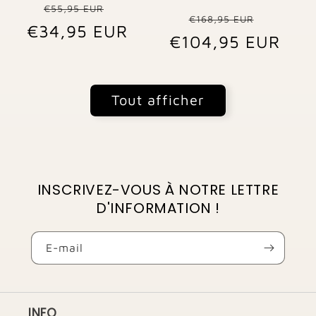
Prix
Prix
€55,95 EUR
Prix
Prix
€168,95 EUR
€34,95 EUR
habituel
promotionnel
€104,95 EUR
habituel
promo
Tout afficher
INSCRIVEZ-VOUS À NOTRE LETTRE
D'INFORMATION !
E-mail
INFO