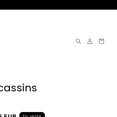
Connexion
Panier
cassins
5 EUR
En vente