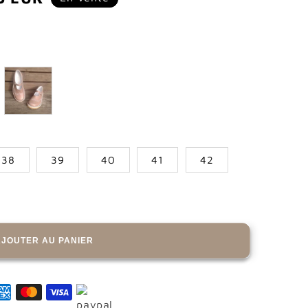
tionnel
38
39
40
41
42
AJOUTER AU PANIER