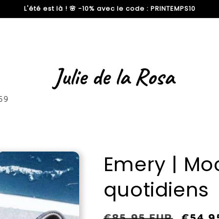
L'été est là ! 🌸 -10% avec le code : PRINTEMPS10
59
Emery | Mo
quotidiens
Prix
€85,95 EUR
Prix
€54,9