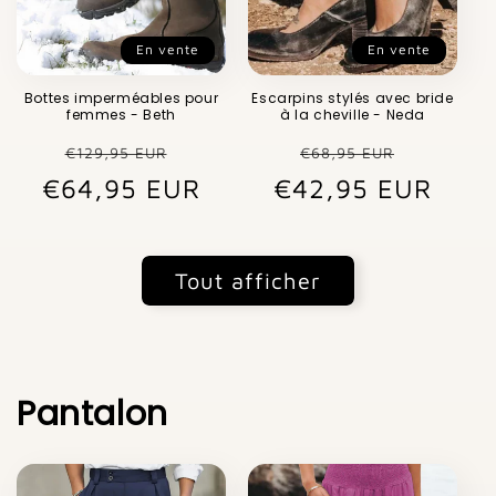
En vente
En vente
Bottes imperméables pour
Escarpins stylés avec bride
femmes - Beth
à la cheville - Neda
Prix
Prix
Prix
Prix
€129,95 EUR
€68,95 EUR
€64,95 EUR
habituel
promotionnel
€42,95 EUR
habituel
promot
Tout afficher
Pantalon