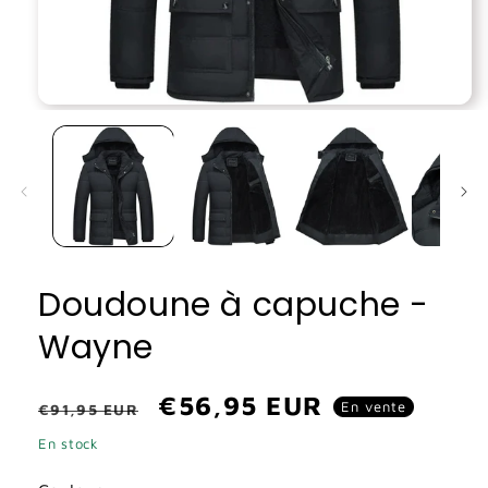
Ouvrir
le
média
1
dans
une
fenêtre
modale
Doudoune à capuche -
Wayne
Prix
Prix
€56,95 EUR
En vente
€91,95 EUR
habituel
promotionnel
En stock