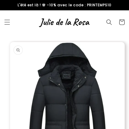
L'été est là ! 🌸 -10% avec le code : PRINTEMPS10
passer
au
contenu
Panier
Passer aux
informations
produits