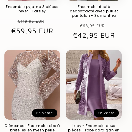
Ensemble pyjama 3 pièces
Ensemble tricoté
hiver - Paisley
décontracté avec pull et
pantalon - Samantha
Prix
Prix
€119,95 EUR
Prix
Prix
€68,95 EUR
€59,95 EUR
habituel
promotionnel
€42,95 EUR
habituel
promot
En vente
En vente
Clémence | Ensemble robe à
Lucy - Ensemble deux
bretelles en mesh perlé
pièces - robe cardigan en