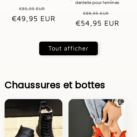
dentelle pour femmes
Prix
Prix
€85,95 EUR
Prix
Prix
€88,95 EUR
€49,95 EUR
habituel
promotionnel
€54,95 EUR
habituel
promot
Tout afficher
Chaussures et bottes