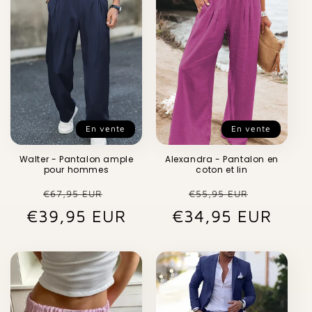
En vente
En vente
Walter - Pantalon ample
Alexandra - Pantalon en
pour hommes
coton et lin
Prix
Prix
Prix
Prix
€67,95 EUR
€55,95 EUR
€39,95 EUR
habituel
promotionnel
€34,95 EUR
habituel
promot