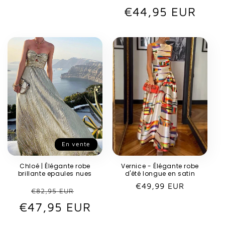
habituel
€44,95 EUR
habituel
promot
En vente
Chloé | Élégante robe
Vernice - Élégante robe
brillante epaules nues
d'été longue en satin
Prix
€49,99 EUR
Prix
Prix
€82,95 EUR
habituel
€47,95 EUR
habituel
promotionnel