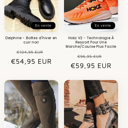
En vente
En vente
Delphine - Bottes d'hiver en
Hokz V2 - Technologie À
cuir noir
Ressort Pour Une
Marche/Course Plus Facile
Prix
Prix
€104,95 EUR
Prix
Prix
€96,95 EUR
€54,95 EUR
habituel
promotionnel
€59,95 EUR
habituel
promot