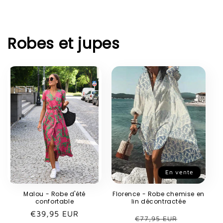
Robes et jupes
En vente
Malou - Robe d'été
Florence - Robe chemise en
confortable
lin décontractée
Prix
€39,95 EUR
Prix
Prix
€77,95 EUR