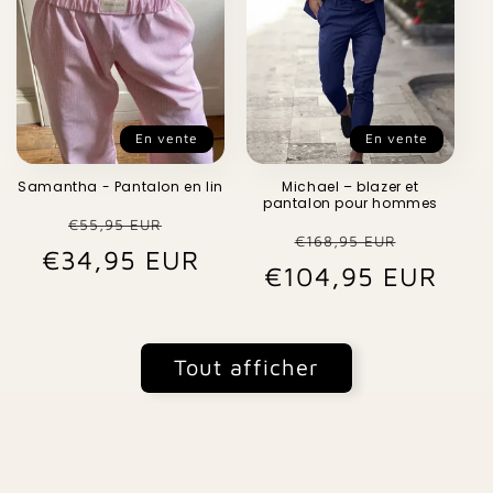
En vente
En vente
Samantha - Pantalon en lin
Michael – blazer et
pantalon pour hommes
Prix
Prix
€55,95 EUR
Prix
Prix
€168,95 EUR
€34,95 EUR
habituel
promotionnel
€104,95 EUR
habituel
promo
Tout afficher