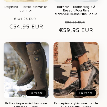
Delphine - Bottes d'hiver en
Hokz V2 - Technologie À
cuir noir
Ressort Pour Une
Marche/Course Plus Facile
Prix
Prix
€104,95 EUR
Prix
Prix
€96,95 EUR
€54,95 EUR
habituel
promotionnel
€59,95 EUR
habituel
promot
En vente
En vente
Bottes imperméables pour
Escarpins stylés avec bride
femmes - Beth
à la cheville - Neda