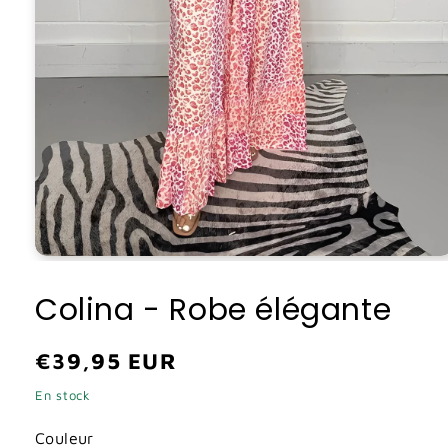
Ouvrir
le
média
Colina - Robe élégante
1
dans
une
fenêtre
Prix
€39,95 EUR
modale
habituel
En stock
Couleur