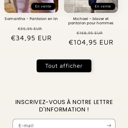
En vente
En vente
Samantha - Pantalon en lin
Michael – blazer et
pantalon pour hommes
Prix
Prix
€55,95 EUR
Prix
Prix
€168,95 EUR
€34,95 EUR
habituel
promotionnel
€104,95 EUR
habituel
promo
Tout afficher
INSCRIVEZ-VOUS À NOTRE LETTRE
D'INFORMATION !
E-mail