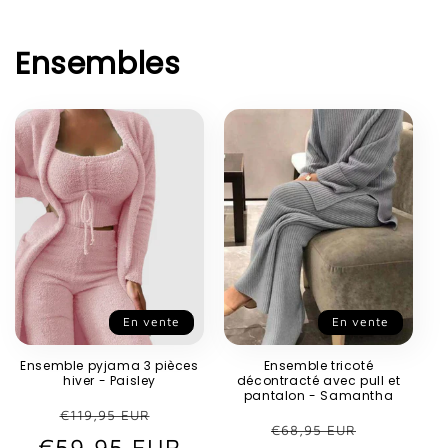
Ensembles
En vente
En vente
Ensemble pyjama 3 pièces
Ensemble tricoté
hiver - Paisley
décontracté avec pull et
pantalon - Samantha
Prix
Prix
€119,95 EUR
Prix
Prix
€68,95 EUR
€59,95 EUR
habituel
promotionnel