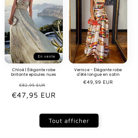
En vente
Chloé | Élégante robe
Vernice - Élégante robe
brillante epaules nues
d'été longue en satin
Prix
€49,99 EUR
Prix
Prix
€82,95 EUR
habituel
€47,95 EUR
habituel
promotionnel
Tout afficher