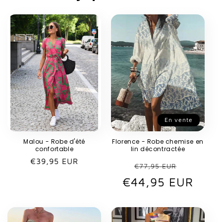
En vente
Malou - Robe d'été
Florence - Robe chemise en
confortable
lin décontractée
Prix
€39,95 EUR
Prix
Prix
€77,95 EUR
habituel
€44,95 EUR
habituel
promot