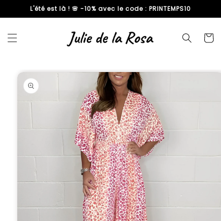
L'été est là ! 🌸 -10% avec le code : PRINTEMPS10
passer
au
contenu
Panier
Passer aux
informations
produits