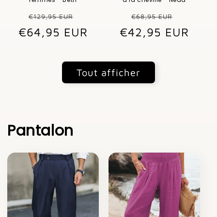
Prix
Prix
Prix
Prix
€129,95 EUR
€68,95 EUR
€64,95 EUR
habituel
promotionnel
€42,95 EUR
habituel
promot
Tout afficher
Pantalon