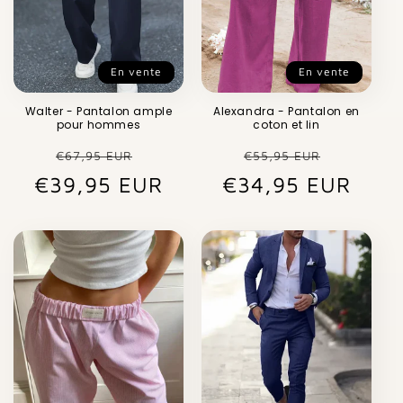
En vente
En vente
Walter - Pantalon ample
Alexandra - Pantalon en
pour hommes
coton et lin
Prix
Prix
Prix
Prix
€67,95 EUR
€55,95 EUR
€39,95 EUR
habituel
promotionnel
€34,95 EUR
habituel
promot