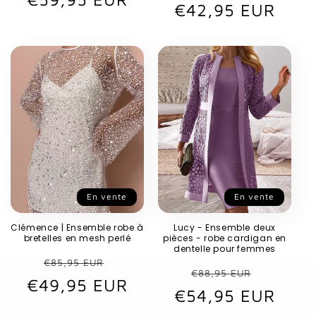
€42,95 EUR
habituel
promot
En vente
En vente
Clémence | Ensemble robe à
Lucy - Ensemble deux
bretelles en mesh perlé
pièces - robe cardigan en
dentelle pour femmes
Prix
Prix
€85,95 EUR
Prix
Prix
€88,95 EUR
€49,95 EUR
habituel
promotionnel
€54,95 EUR
habituel
promot