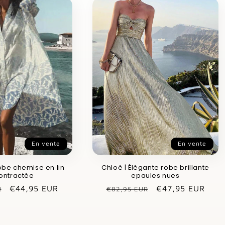
En vente
En vente
obe chemise en lin
Chloé | Élégante robe brillante
ontractée
epaules nues
Prix
€44,95 EUR
Prix
Prix
€47,95 EUR
R
€82,95 EUR
promotionnel
habituel
promotionnel