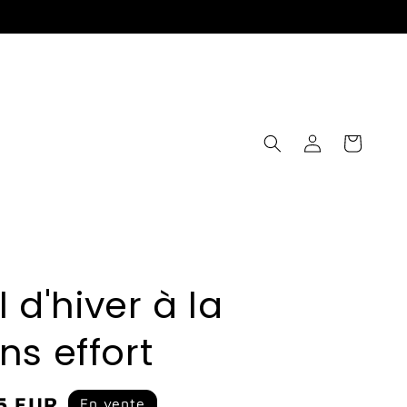
Connexion
Panier
l d'hiver à la
s effort
5 EUR
En vente