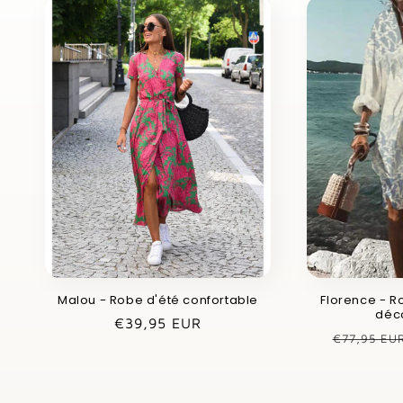
Malou - Robe d'été confortable
Florence - R
déc
Prix
€39,95 EUR
Prix
€77,95 EU
habituel
habituel