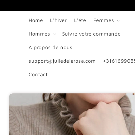
passer
au
Home
L'hiver
L'été
Femmes
contenu
Hommes
Suivre votre commande
A propos de nous
support@juliedelarosa.com
+316169908
Contact
Passer aux
informations
produits