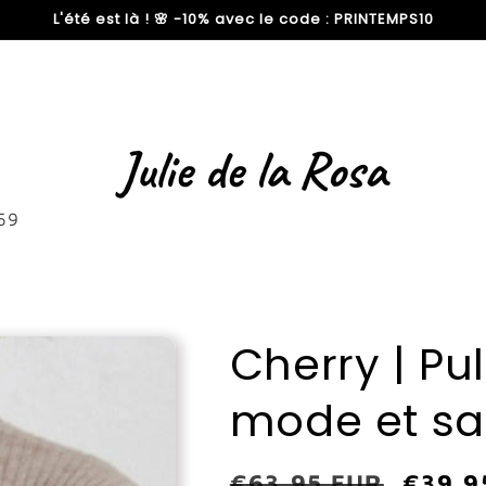
L'été est là ! 🌸 -10% avec le code : PRINTEMPS10
59
Cherry | Pul
mode et san
Prix
€63,95 EUR
Prix
€39,9