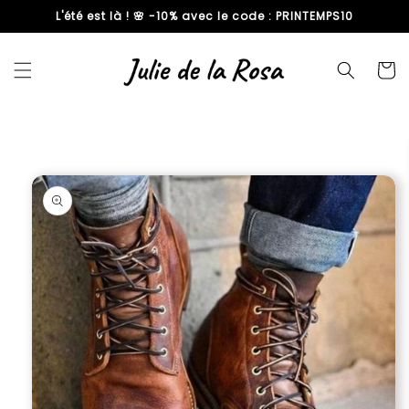
L'été est là ! 🌸 -10% avec le code : PRINTEMPS10
passer
au
contenu
Panier
Passer aux
informations
produits