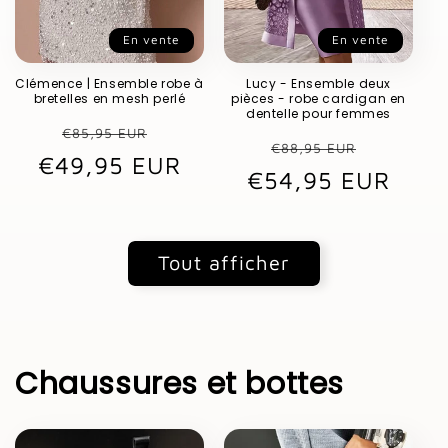
En vente
En vente
Clémence | Ensemble robe à
Lucy - Ensemble deux
bretelles en mesh perlé
pièces - robe cardigan en
dentelle pour femmes
Prix
Prix
€85,95 EUR
Prix
Prix
€88,95 EUR
€49,95 EUR
habituel
promotionnel
€54,95 EUR
habituel
promot
Tout afficher
Chaussures et bottes