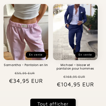
En vente
En vente
Samantha - Pantalon en lin
Michael – blazer et
pantalon pour hommes
Prix
Prix
€55,95 EUR
Prix
Prix
€168,95 EUR
€34,95 EUR
habituel
promotionnel
€104,95 EUR
habituel
promo
Tout afficher