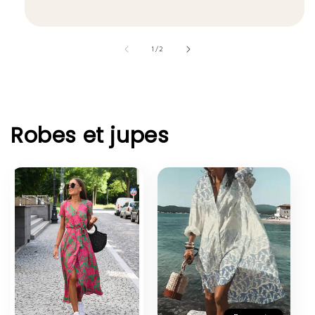
de
1
/
2
Robes et jupes