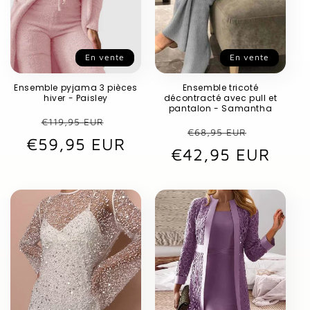
En vente
En vente
Ensemble pyjama 3 pièces
Ensemble tricoté
hiver - Paisley
décontracté avec pull et
pantalon - Samantha
Prix
Prix
€119,95 EUR
Prix
Prix
€68,95 EUR
€59,95 EUR
habituel
promotionnel
€42,95 EUR
habituel
promot