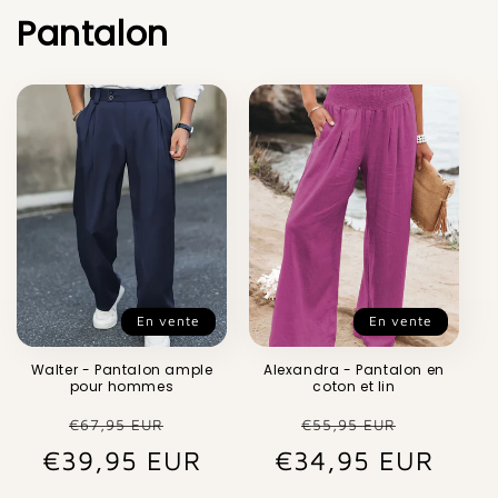
Pantalon
En vente
En vente
Walter - Pantalon ample
Alexandra - Pantalon en
pour hommes
coton et lin
Prix
Prix
Prix
Prix
€67,95 EUR
€55,95 EUR
€39,95 EUR
habituel
promotionnel
€34,95 EUR
habituel
promot