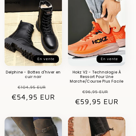
En vente
En vente
Delphine - Bottes d'hiver en
Hokz V2 - Technologie À
cuir noir
Ressort Pour Une
Marche/Course Plus Facile
Prix
Prix
€104,95 EUR
Prix
Prix
€96,95 EUR
€54,95 EUR
habituel
promotionnel
€59,95 EUR
habituel
promot