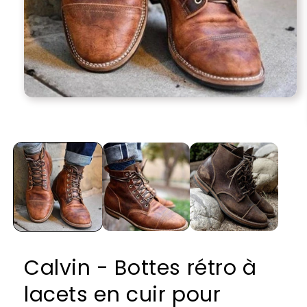
Ouvrir
le
média
1
dans
une
fenêtre
modale
Calvin - Bottes rétro à
lacets en cuir pour