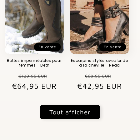
En vente
En vente
Bottes imperméables pour
Escarpins stylés avec bride
femmes - Beth
à la cheville - Neda
Prix
Prix
Prix
Prix
€129,95 EUR
€68,95 EUR
€64,95 EUR
habituel
promotionnel
€42,95 EUR
habituel
promot
Tout afficher