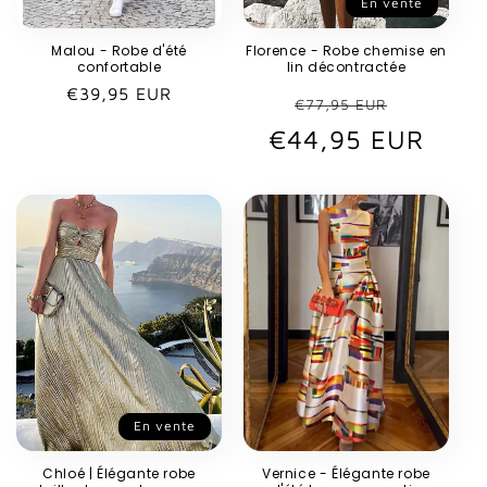
En vente
Malou - Robe d'été
Florence - Robe chemise en
confortable
lin décontractée
Prix
€39,95 EUR
Prix
Prix
€77,95 EUR
habituel
€44,95 EUR
habituel
promot
En vente
Chloé | Élégante robe
Vernice - Élégante robe