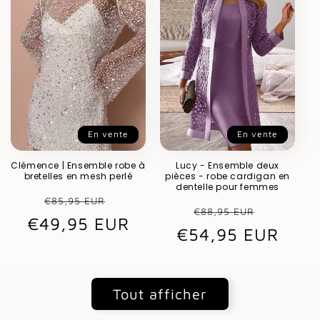
En vente
En vente
Clémence | Ensemble robe à
Lucy - Ensemble deux
bretelles en mesh perlé
pièces - robe cardigan en
dentelle pour femmes
Prix
Prix
€85,95 EUR
Prix
Prix
€88,95 EUR
€49,95 EUR
habituel
promotionnel
€54,95 EUR
habituel
promot
Tout afficher