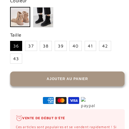
Couleur
Taille
36
37
38
39
40
41
42
43
AJOUTER AU PANIER
VENTE DE DÉBUT D'ÉTÉ
Ces articles sont populaires et se vendent rapidement ! Si