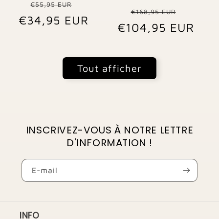
Prix
Prix
€55,95 EUR
Prix
Prix
€168,95 EUR
€34,95 EUR
habituel
promotionnel
€104,95 EUR
habituel
promo
Tout afficher
INSCRIVEZ-VOUS À NOTRE LETTRE
D'INFORMATION !
E-mail
INFO