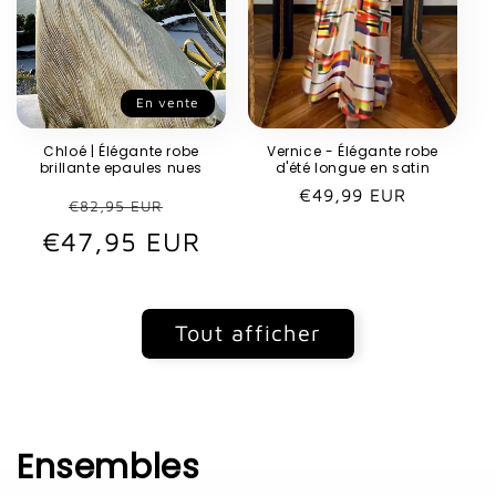
En vente
Chloé | Élégante robe
Vernice - Élégante robe
brillante epaules nues
d'été longue en satin
Prix
€49,99 EUR
Prix
Prix
€82,95 EUR
habituel
€47,95 EUR
habituel
promotionnel
Tout afficher
Ensembles