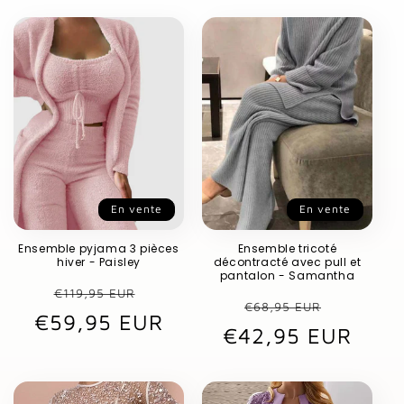
En vente
En vente
Ensemble pyjama 3 pièces
Ensemble tricoté
hiver - Paisley
décontracté avec pull et
pantalon - Samantha
Prix
Prix
€119,95 EUR
Prix
Prix
€68,95 EUR
€59,95 EUR
habituel
promotionnel
€42,95 EUR
habituel
promot