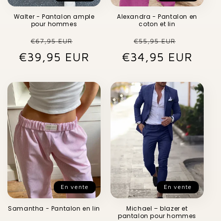
Walter - Pantalon ample
Alexandra - Pantalon en
pour hommes
coton et lin
Prix
Prix
Prix
Prix
€67,95 EUR
€55,95 EUR
€39,95 EUR
habituel
promotionnel
€34,95 EUR
habituel
promot
En vente
En vente
Samantha - Pantalon en lin
Michael – blazer et
pantalon pour hommes