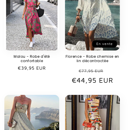
En vente
Malou - Robe d'été
Florence - Robe chemise en
confortable
lin décontractée
Prix
€39,95 EUR
Prix
Prix
€77,95 EUR
habituel
€44,95 EUR
habituel
promot