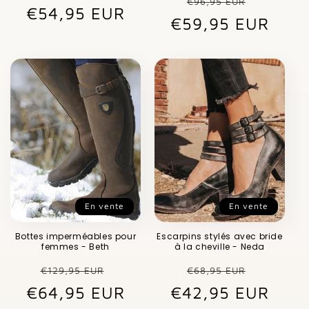
€96,95 EUR
€54,95 EUR
habituel
promotionnel
€59,95 EUR
habituel
promot
En vente
En vente
Bottes imperméables pour
Escarpins stylés avec bride
femmes - Beth
à la cheville - Neda
Prix
Prix
Prix
Prix
€129,95 EUR
€68,95 EUR
€64,95 EUR
habituel
promotionnel
€42,95 EUR
habituel
promot