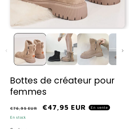
Ouvrir
le
média
1
dans
une
fenêtre
modale
Bottes de créateur pour
femmes
Prix
Prix
€47,95 EUR
En vente
€76,95 EUR
habituel
promotionnel
En stock