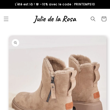
L'été est là ! 🌸 -10% avec le code : PRINTEMPS10
passer
au
contenu
Panier
Passer aux
informations
produits