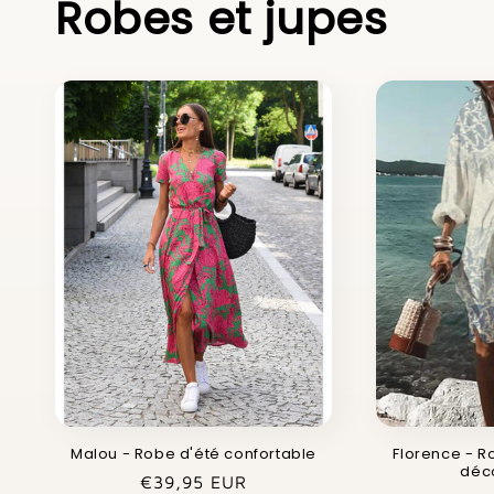
Robes et jupes
Malou - Robe d'été confortable
Florence - R
déc
Prix
€39,95 EUR