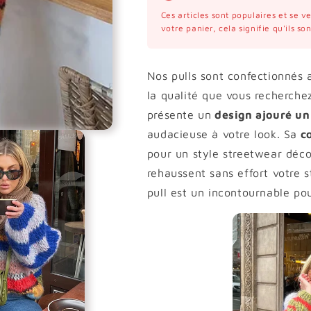
Ces articles sont populaires et se 
votre panier, cela signifie qu'ils s
Nos pulls sont confectionnés a
la qualité que vous recherche
présente un
design ajouré un
audacieuse à votre look. Sa
co
pour un style streetwear déco
rehaussent sans effort votre s
pull est un incontournable po