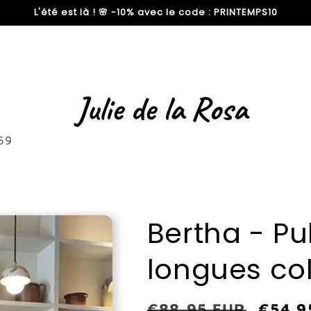
L'été est là ! 🌸 -10% avec le code : PRINTEMPS10
59
Bertha - P
longues co
Prix
€88,95 EUR
Prix
€54,9