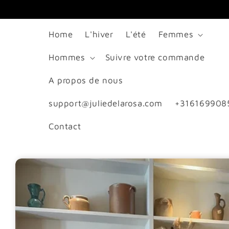
passer
au
Home
L'hiver
L'été
Femmes
contenu
Hommes
Suivre votre commande
A propos de nous
support@juliedelarosa.com
+316169908
Contact
Passer aux
informations
produits