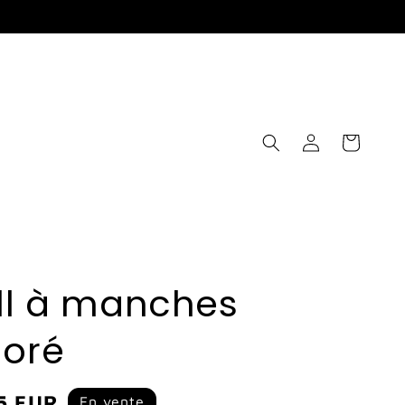
Connexion
Panier
ull à manches
loré
5 EUR
En vente