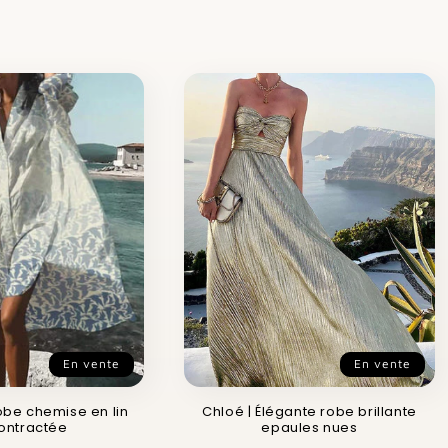
En vente
En vente
obe chemise en lin
Chloé | Élégante robe brillante
ontractée
epaules nues