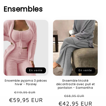
Ensembles
En vente
En vente
Ensemble pyjama 3 pièces
Ensemble tricoté
hiver - Paisley
décontracté avec pull et
pantalon - Samantha
Prix
Prix
€119,95 EUR
Prix
Prix
€68,95 EUR
€59,95 EUR
habituel
promotionnel
€42,95 EUR
habituel
promot