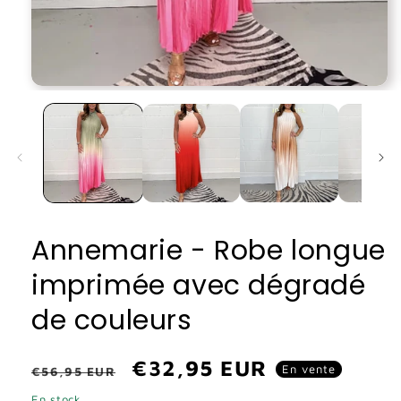
Ouvrir
le
média
1
dans
une
fenêtre
modale
Annemarie - Robe longue
imprimée avec dégradé
de couleurs
Prix
Prix
€32,95 EUR
En vente
€56,95 EUR
habituel
promotionnel
En stock