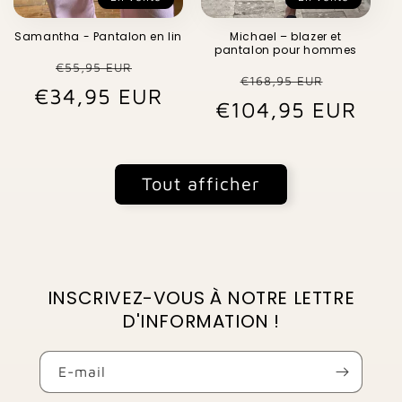
Samantha - Pantalon en lin
Michael – blazer et
pantalon pour hommes
Prix
Prix
€55,95 EUR
Prix
Prix
€168,95 EUR
€34,95 EUR
habituel
promotionnel
€104,95 EUR
habituel
promo
Tout afficher
INSCRIVEZ-VOUS À NOTRE LETTRE
D'INFORMATION !
E-mail