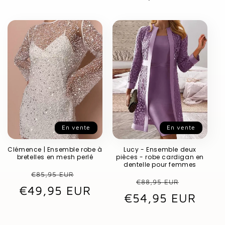
En vente
En vente
Clémence | Ensemble robe à
Lucy - Ensemble deux
bretelles en mesh perlé
pièces - robe cardigan en
dentelle pour femmes
Prix
Prix
€85,95 EUR
Prix
Prix
€88,95 EUR
€49,95 EUR
habituel
promotionnel
€54,95 EUR
habituel
promot