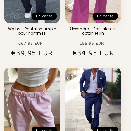
En vente
En vente
Walter - Pantalon ample
Alexandra - Pantalon en
pour hommes
coton et lin
Prix
Prix
Prix
Prix
€67,95 EUR
€55,95 EUR
€39,95 EUR
habituel
promotionnel
€34,95 EUR
habituel
promot
En vente
En vente