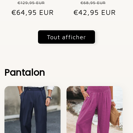
Prix
Prix
Prix
Prix
€129,95 EUR
€68,95 EUR
€64,95 EUR
habituel
promotionnel
€42,95 EUR
habituel
promot
Tout afficher
Pantalon