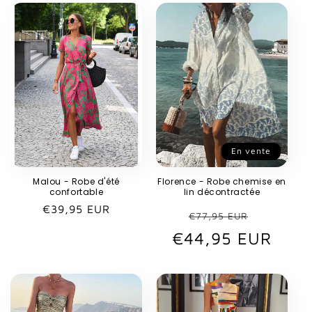
En vente
Malou - Robe d'été
Florence - Robe chemise en
confortable
lin décontractée
Prix
€39,95 EUR
Prix
Prix
€77,95 EUR
habituel
€44,95 EUR
habituel
promot