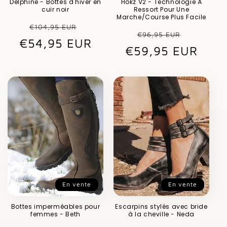
Delphine - Bottes d'hiver en
Hokz V2 - Technologie À
cuir noir
Ressort Pour Une
Marche/Course Plus Facile
Prix
Prix
€104,95 EUR
Prix
Prix
€96,95 EUR
€54,95 EUR
habituel
promotionnel
€59,95 EUR
habituel
promot
En vente
En vente
Bottes imperméables pour
Escarpins stylés avec bride
femmes - Beth
à la cheville - Neda