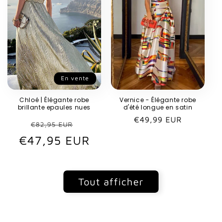
En vente
Chloé | Élégante robe
Vernice - Élégante robe
brillante epaules nues
d'été longue en satin
Prix
€49,99 EUR
Prix
Prix
€82,95 EUR
habituel
€47,95 EUR
habituel
promotionnel
Tout afficher