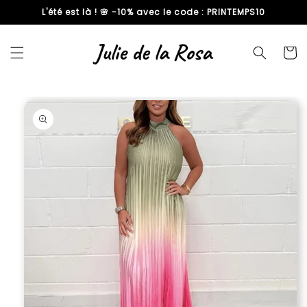
L'été est là ! 🌸 -10% avec le code : PRINTEMPS10
passer
au
contenu
Panier
Passer aux
informations
produits