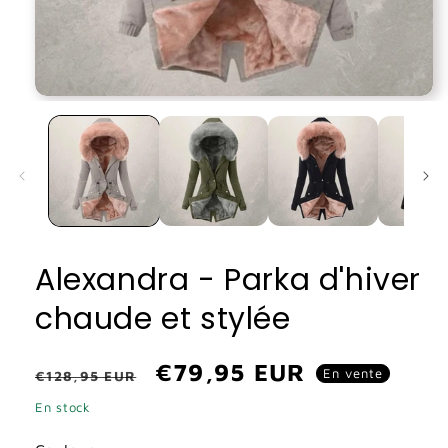
Ouvrir
le
média
1
dans
une
fenêtre
modale
Alexandra - Parka d'hiver
chaude et stylée
Prix
Prix
€79,95 EUR
En vente
€128,95 EUR
habituel
promotionnel
En stock