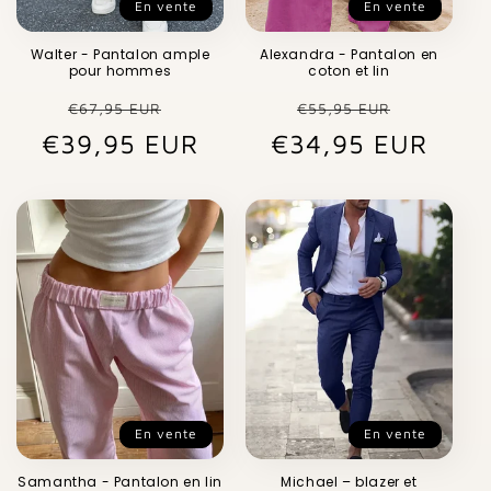
En vente
En vente
Walter - Pantalon ample
Alexandra - Pantalon en
pour hommes
coton et lin
Prix
Prix
Prix
Prix
€67,95 EUR
€55,95 EUR
€39,95 EUR
habituel
promotionnel
€34,95 EUR
habituel
promot
En vente
En vente
Samantha - Pantalon en lin
Michael – blazer et