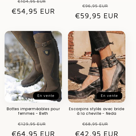
€104,95 EUR
Prix
Prix
€96,95 EUR
€54,95 EUR
habituel
promotionnel
€59,95 EUR
habituel
promot
En vente
En vente
Bottes imperméables pour
Escarpins stylés avec bride
femmes - Beth
à la cheville - Neda
Prix
Prix
Prix
Prix
€129,95 EUR
€68,95 EUR
€64,95 EUR
habituel
promotionnel
€42,95 EUR
habituel
promot