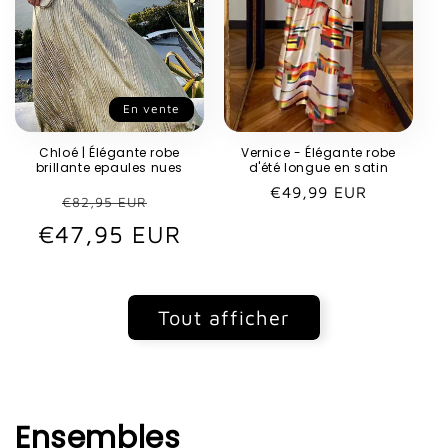
En vente
Chloé | Élégante robe
Vernice - Élégante robe
brillante epaules nues
d'été longue en satin
Prix
€49,99 EUR
Prix
Prix
€82,95 EUR
habituel
€47,95 EUR
habituel
promotionnel
Tout afficher
Ensembles