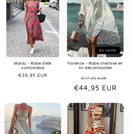
En vente
Malou - Robe d'été
Florence - Robe chemise en
confortable
lin décontractée
Prix
€39,95 EUR
Prix
Prix
€77,95 EUR
habituel
€44,95 EUR
habituel
promot