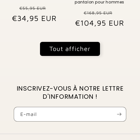
pantalon pour hommes
Prix
Prix
€55,95 EUR
Prix
Prix
€168,95 EUR
€34,95 EUR
habituel
promotionnel
€104,95 EUR
habituel
promo
Tout afficher
INSCRIVEZ-VOUS À NOTRE LETTRE
D'INFORMATION !
E-mail