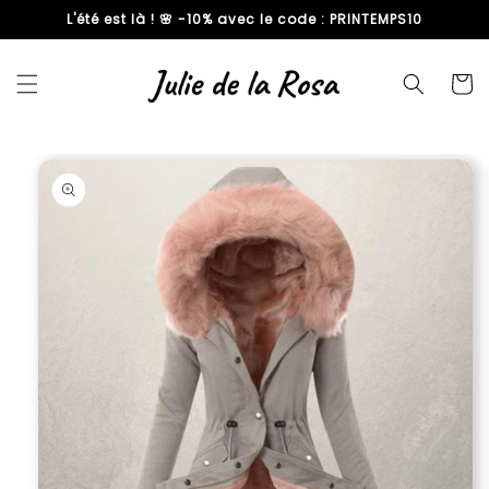
L'été est là ! 🌸 -10% avec le code : PRINTEMPS10
passer
au
contenu
Panier
Passer aux
informations
produits