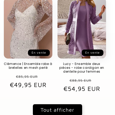
En vente
En vente
Clémence | Ensemble robe à
Lucy - Ensemble deux
bretelles en mesh perlé
pièces - robe cardigan en
dentelle pour femmes
Prix
Prix
€85,95 EUR
Prix
Prix
€88,95 EUR
€49,95 EUR
habituel
promotionnel
€54,95 EUR
habituel
promot
Tout afficher