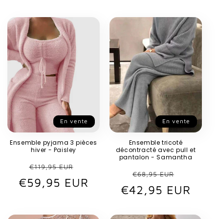
En vente
En vente
Ensemble pyjama 3 pièces
Ensemble tricoté
hiver - Paisley
décontracté avec pull et
pantalon - Samantha
Prix
Prix
€119,95 EUR
Prix
Prix
€68,95 EUR
€59,95 EUR
habituel
promotionnel
€42,95 EUR
habituel
promot