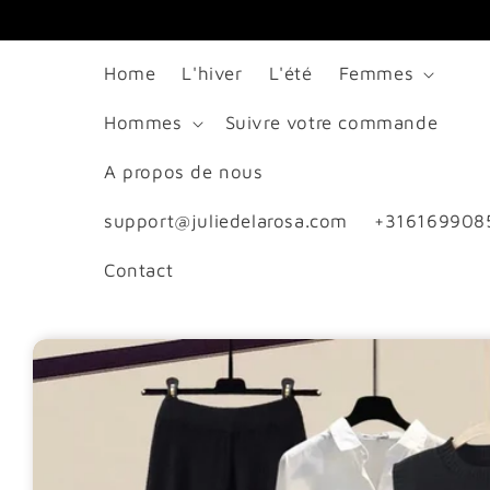
passer
au
Home
L'hiver
L'été
Femmes
contenu
Hommes
Suivre votre commande
A propos de nous
support@juliedelarosa.com
+316169908
Contact
Passer aux
informations
produits