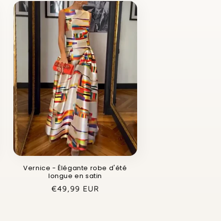
Vernice - Élégante robe d'été
longue en satin
Prix
€49,99 EUR
habituel