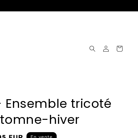
Connexion
Panier
 Ensemble tricoté
utomne-hiver
95 EUR
En vente