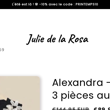
L'été est là ! 🌸 -10% avec le code : PRINTEMPS10
59
Alexandra -
3 pièces a
Prix
€144,95 EUR
Prix
€89,