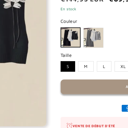
habituel
promo
En stock
Couleur
Taille
S
M
L
XL
VENTE DE DÉBUT D'ÉTÉ