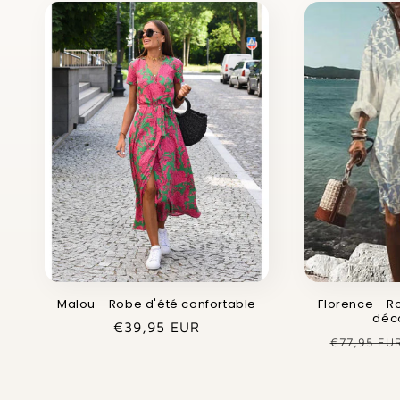
Malou - Robe d'été confortable
Florence - R
déc
Prix
€39,95 EUR
Prix
€77,95 EU
habituel
habituel