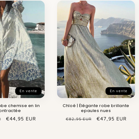
En vente
En vente
obe chemise en lin
Chloé | Élégante robe brillante
ontractée
epaules nues
Prix
€44,95 EUR
Prix
Prix
€47,95 EUR
R
€82,95 EUR
promotionnel
habituel
promotionnel